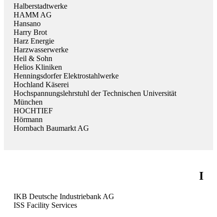
Halberstadtwerke
HAMM AG
Hansano
Harry Brot
Harz Energie
Harzwasserwerke
Heil & Sohn
Helios Kliniken
Henningsdorfer Elektrostahlwerke
Hochland Käserei
Hochspannungslehrstuhl der Technischen Universität
München
HOCHTIEF
Hörmann
Hornbach Baumarkt AG
I
IKB Deutsche Industriebank AG
ISS Facility Services