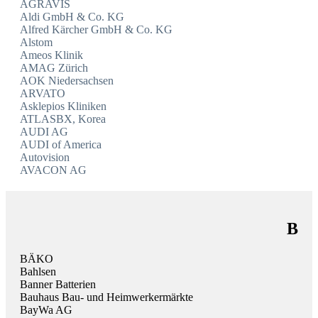
AGRAVIS
Aldi GmbH & Co. KG
Alfred Kärcher GmbH & Co. KG
Alstom
Ameos Klinik
AMAG Zürich
AOK Niedersachsen
ARVATO
Asklepios Kliniken
ATLASBX, Korea
AUDI AG
AUDI of America
Autovision
AVACON AG
B
BÄKO
Bahlsen
Banner Batterien
Bauhaus Bau- und Heimwerkermärkte
BayWa AG