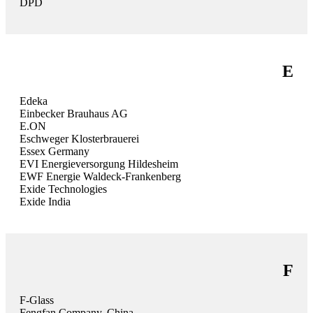
DPD
E
Edeka
Einbecker Brauhaus AG
E.ON
Eschweger Klosterbrauerei
Essex Germany
EVI Energieversorgung Hildesheim
EWF Energie Waldeck-Frankenberg
Exide Technologies
Exide India
F
F-Glass
Fengfan Company, China