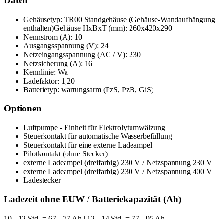
Daten
Gehäusetyp: TR00 Standgehäuse (Gehäuse-Wandaufhängung
enthalten)Gehäuse HxBxT (mm): 260x420x290
Nennstrom (A): 10
Ausgangsspannung (V): 24
Netzeingangsspannung (AC / V): 230
Netzsicherung (A): 16
Kennlinie: Wa
Ladefaktor: 1,20
Batterietyp: wartungsarm (PzS, PzB, GiS)
Optionen
Luftpumpe - Einheit für Elektrolytumwälzung
Steuerkontakt für automatische Wasserbefüllung
Steuerkontakt für eine externe Ladeampel
Pilotkontakt (ohne Stecker)
externe Ladeampel (dreifarbig) 230 V / Netzspannung 230 V
externe Ladeampel (dreifarbig) 230 V / Netzspannung 400 V
Ladestecker
Ladezeit ohne EUW / Batteriekapazität (Ah)
10 - 12 Std. = 67 - 77 Ah | 12 - 14 Std. = 77 - 95 Ah