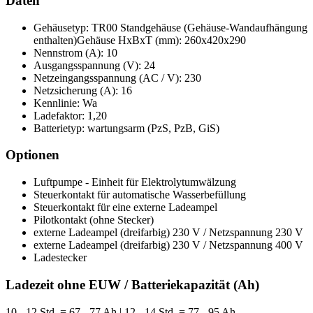
Daten
Gehäusetyp: TR00 Standgehäuse (Gehäuse-Wandaufhängung
enthalten)Gehäuse HxBxT (mm): 260x420x290
Nennstrom (A): 10
Ausgangsspannung (V): 24
Netzeingangsspannung (AC / V): 230
Netzsicherung (A): 16
Kennlinie: Wa
Ladefaktor: 1,20
Batterietyp: wartungsarm (PzS, PzB, GiS)
Optionen
Luftpumpe - Einheit für Elektrolytumwälzung
Steuerkontakt für automatische Wasserbefüllung
Steuerkontakt für eine externe Ladeampel
Pilotkontakt (ohne Stecker)
externe Ladeampel (dreifarbig) 230 V / Netzspannung 230 V
externe Ladeampel (dreifarbig) 230 V / Netzspannung 400 V
Ladestecker
Ladezeit ohne EUW / Batteriekapazität (Ah)
10 - 12 Std. = 67 - 77 Ah | 12 - 14 Std. = 77 - 95 Ah