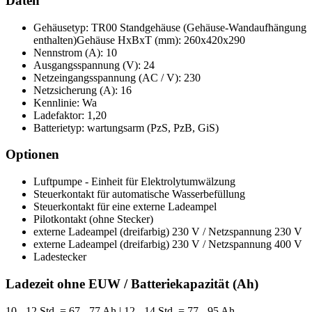
Daten
Gehäusetyp: TR00 Standgehäuse (Gehäuse-Wandaufhängung
enthalten)Gehäuse HxBxT (mm): 260x420x290
Nennstrom (A): 10
Ausgangsspannung (V): 24
Netzeingangsspannung (AC / V): 230
Netzsicherung (A): 16
Kennlinie: Wa
Ladefaktor: 1,20
Batterietyp: wartungsarm (PzS, PzB, GiS)
Optionen
Luftpumpe - Einheit für Elektrolytumwälzung
Steuerkontakt für automatische Wasserbefüllung
Steuerkontakt für eine externe Ladeampel
Pilotkontakt (ohne Stecker)
externe Ladeampel (dreifarbig) 230 V / Netzspannung 230 V
externe Ladeampel (dreifarbig) 230 V / Netzspannung 400 V
Ladestecker
Ladezeit ohne EUW / Batteriekapazität (Ah)
10 - 12 Std. = 67 - 77 Ah | 12 - 14 Std. = 77 - 95 Ah