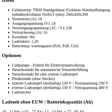
Daten
Gehäusetyp: TR00 Standgehäuse (Gehäuse-Wandaufhängung
enthalten)Gehäuse HxBxT (mm): 260x420x290
Nennstrom (A): 10
Ausgangsspannung (V): 24
Netzeingangsspannung (AC / V): 230
Netzsicherung (A): 16
Kennlinie: Wa
Ladefaktor: 1,20
Batterietyp: wartungsarm (PzS, PzB, GiS)
Optionen
Luftpumpe - Einheit für Elektrolytumwälzung
Steuerkontakt für automatische Wasserbefüllung
Steuerkontakt für eine externe Ladeampel
Pilotkontakt (ohne Stecker)
externe Ladeampel (dreifarbig) 230 V / Netzspannung 230 V
externe Ladeampel (dreifarbig) 230 V / Netzspannung 400 V
Ladestecker
Ladezeit ohne EUW / Batteriekapazität (Ah)
10 - 12 Std. = 67 - 77 Ah | 12 - 14 Std. = 77 - 95 Ah