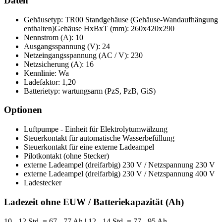
Daten
Gehäusetyp: TR00 Standgehäuse (Gehäuse-Wandaufhängung
enthalten)Gehäuse HxBxT (mm): 260x420x290
Nennstrom (A): 10
Ausgangsspannung (V): 24
Netzeingangsspannung (AC / V): 230
Netzsicherung (A): 16
Kennlinie: Wa
Ladefaktor: 1,20
Batterietyp: wartungsarm (PzS, PzB, GiS)
Optionen
Luftpumpe - Einheit für Elektrolytumwälzung
Steuerkontakt für automatische Wasserbefüllung
Steuerkontakt für eine externe Ladeampel
Pilotkontakt (ohne Stecker)
externe Ladeampel (dreifarbig) 230 V / Netzspannung 230 V
externe Ladeampel (dreifarbig) 230 V / Netzspannung 400 V
Ladestecker
Ladezeit ohne EUW / Batteriekapazität (Ah)
10 - 12 Std. = 67 - 77 Ah | 12 - 14 Std. = 77 - 95 Ah