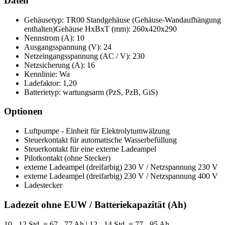
Daten
Gehäusetyp: TR00 Standgehäuse (Gehäuse-Wandaufhängung
enthalten)Gehäuse HxBxT (mm): 260x420x290
Nennstrom (A): 10
Ausgangsspannung (V): 24
Netzeingangsspannung (AC / V): 230
Netzsicherung (A): 16
Kennlinie: Wa
Ladefaktor: 1,20
Batterietyp: wartungsarm (PzS, PzB, GiS)
Optionen
Luftpumpe - Einheit für Elektrolytumwälzung
Steuerkontakt für automatische Wasserbefüllung
Steuerkontakt für eine externe Ladeampel
Pilotkontakt (ohne Stecker)
externe Ladeampel (dreifarbig) 230 V / Netzspannung 230 V
externe Ladeampel (dreifarbig) 230 V / Netzspannung 400 V
Ladestecker
Ladezeit ohne EUW / Batteriekapazität (Ah)
10 - 12 Std. = 67 - 77 Ah | 12 - 14 Std. = 77 - 95 Ah