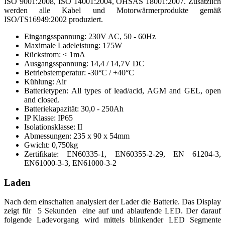
ISO 9001:2008, ISO 14001:2004, OHSAS 18001:2007. Zusätzlich
werden alle Kabel und Motorwärmerprodukte gemäß
ISO/TS16949:2002 produziert.
Eingangsspannung: 230V AC, 50 - 60Hz
Maximale Ladeleistung: 175W
Rückstrom: < 1mA
Ausgangsspannung: 14,4 / 14,7V DC
Betriebstemperatur: -30°C / +40°C
Kühlung: Air
Batterietypen: All types of lead/acid, AGM and GEL, open
and closed.
Batteriekapazität: 30,0 - 250Ah
IP Klasse: IP65
Isolationsklasse: II
Abmessungen: 235 x 90 x 54mm
Gwicht: 0,750kg
Zertifikate: EN60335-1, EN60355-2-29, EN 61204-3,
EN61000-3-3, EN61000-3-2
Laden
Nach dem einschalten analysiert der Lader die Batterie. Das Display
zeigt für 5 Sekunden eine auf und ablaufende LED. Der darauf
folgende Ladevorgang wird mittels blinkender LED Segmente