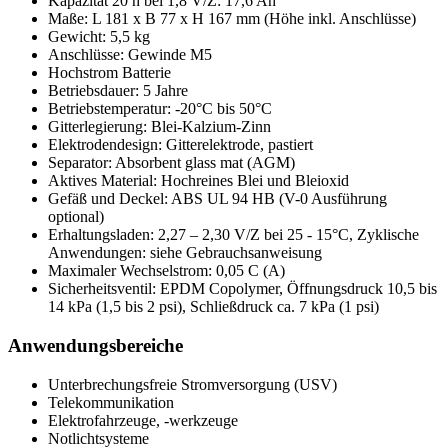
Kapazität 20 h bei 1,8 V/Z: 17,6 Ah
Maße: L 181 x B 77 x H 167 mm (Höhe inkl. Anschlüsse)
Gewicht: 5,5 kg
Anschlüsse: Gewinde M5
Hochstrom Batterie
Betriebsdauer: 5 Jahre
Betriebstemperatur: -20°C bis 50°C
Gitterlegierung: Blei-Kalzium-Zinn
Elektrodendesign: Gitterelektrode, pastiert
Separator: Absorbent glass mat (AGM)
Aktives Material: Hochreines Blei und Bleioxid
Gefäß und Deckel: ABS UL 94 HB (V-0 Ausführung
optional)
Erhaltungsladen: 2,27 – 2,30 V/Z bei 25 - 15°C, Zyklische
Anwendungen: siehe Gebrauchsanweisung
Maximaler Wechselstrom: 0,05 C (A)
Sicherheitsventil: EPDM Copolymer, Öffnungsdruck 10,5 bis
14 kPa (1,5 bis 2 psi), Schließdruck ca. 7 kPa (1 psi)
Anwendungsbereiche
Unterbrechungsfreie Stromversorgung (USV)
Telekommunikation
Elektrofahrzeuge, -werkzeuge
Notlichtsysteme