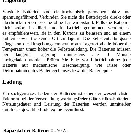
Lagerung
Vorsicht: Batterien sind elektrochemisch permanent aktiv und
spannungsführend. Verbinden Sie nicht die Batteriepole direkt oder
überbrücken Sie diese nie ohne Lastwiderstand. Falls die Batterien
nicht sofort installiert und in Betrieb genommen werden, ist
es empfehlenswert, sie in den Kartons zu belassen und an einem
kühlen sowie trockenen Ort zu lagern. Die Selbstentladungsrate
hängt von der Umgebungstemperatur am Lagerort ab. Je höher die
Temperatur, umso höher die Selbstentladung. Die Batterien müssen
bei längerer Lagerung mindestens alle 9 Monate
nachgeladen werden. Prüfen Sie bitte vor Inbetriebnahme jede
Batterie auf mechanische Beschädigung, wie Risse oder
Deformationen des Batteriegehäuses bzw. der Batteriepole.
Ladung
Ein sachgemäßes Laden der Batterien ist einer der wesentlichsten
Faktoren bei der Verwendung wartungsfreier Gitter-Vlies-Batterien.
Nutzungsdauer und Leistung der Batterien werden unmittelbar
durch das gewählte Laderegime beeinflusst.
Kapazität der Batterie:
0 - 50 Ah