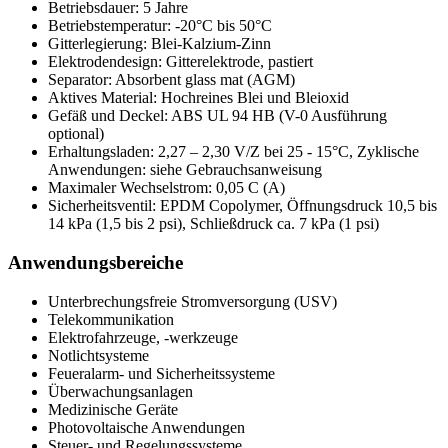
Betriebsdauer: 5 Jahre
Betriebstemperatur: -20°C bis 50°C
Gitterlegierung: Blei-Kalzium-Zinn
Elektrodendesign: Gitterelektrode, pastiert
Separator: Absorbent glass mat (AGM)
Aktives Material: Hochreines Blei und Bleioxid
Gefäß und Deckel: ABS UL 94 HB (V-0 Ausführung
optional)
Erhaltungsladen: 2,27 – 2,30 V/Z bei 25 - 15°C, Zyklische
Anwendungen: siehe Gebrauchsanweisung
Maximaler Wechselstrom: 0,05 C (A)
Sicherheitsventil: EPDM Copolymer, Öffnungsdruck 10,5 bis
14 kPa (1,5 bis 2 psi), Schließdruck ca. 7 kPa (1 psi)
Anwendungsbereiche
Unterbrechungsfreie Stromversorgung (USV)
Telekommunikation
Elektrofahrzeuge, -werkzeuge
Notlichtsysteme
Feueralarm- und Sicherheitssysteme
Überwachungsanlagen
Medizinische Geräte
Photovoltaische Anwendungen
Steuer- und Regelungssysteme