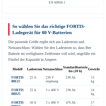
EN 60950-1
So wählen Sie das richtige FORTIS-
Ladegerät für 80 V-Batterien
Die passende Größe ergibt sich aus Ladestrom und
Netzanschluss: Wählen Sie den Ladestrom so, dass Ihre
Batterie im verfügbaren Zeitfenster voll wird, ungefähr ein
Fünftel der Kapazität in Ampere.
Standardbatterie
Modell
Ladestrom
Netzanschluss
Gewicht
bis (10 h)
FORTIS
25 A
230 V
238 Ah
13
80E25
einphasig
kg
FORTIS
25 A
3 x 400 V
238 Ah
14
80D25
kg
FORTIS
50 A
3 x 400 V
476 Ah
17