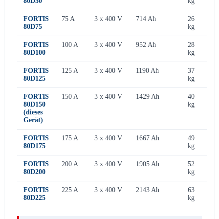
80D50
kg
FORTIS
75 A
3 x 400 V
714 Ah
26
80D75
kg
FORTIS
100 A
3 x 400 V
952 Ah
28
80D100
kg
FORTIS
125 A
3 x 400 V
1190 Ah
37
80D125
kg
FORTIS
150 A
3 x 400 V
1429 Ah
40
80D150
kg
(dieses
Gerät)
FORTIS
175 A
3 x 400 V
1667 Ah
49
80D175
kg
FORTIS
200 A
3 x 400 V
1905 Ah
52
80D200
kg
FORTIS
225 A
3 x 400 V
2143 Ah
63
80D225
kg